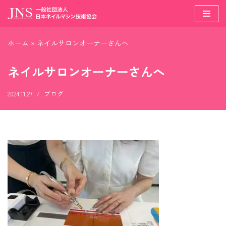
コ
ン
ホーム
»
ネイルサロンオーナーさんへ
テ
ン
ネイルサロンオーナーさんへ
ツ
へ
2024.11.27
ブログ
ス
キ
ッ
プ