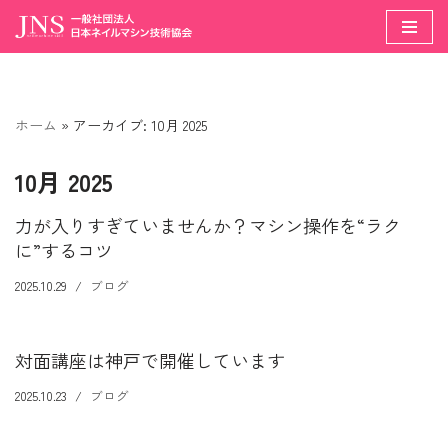
コ
ン
テ
ホーム
»
アーカイブ: 10月 2025
ン
ツ
10月 2025
へ
ス
力が入りすぎていませんか？マシン操作を“ラク
キ
に”するコツ
ッ
プ
2025.10.29
ブログ
対面講座は神戸で開催しています
2025.10.23
ブログ