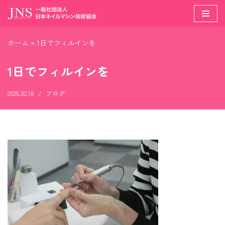
コ
ン
ホーム
»
1日でフィルインを
テ
ン
1日でフィルインを
ツ
へ
2025.02.18
ブログ
ス
キ
ッ
プ