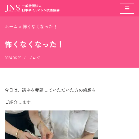
コ
ン
ホーム
»
怖くなくなった！
テ
ン
怖くなくなった！
ツ
へ
2024.06.25
ブログ
ス
キ
ッ
プ
今日は、講座を受講していただいた方の感想を
ご紹介します。