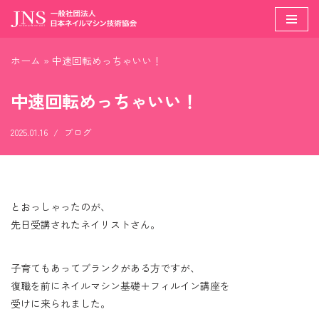
コ
ン
ホーム
»
中速回転めっちゃいい！
テ
ン
中速回転めっちゃいい！
ツ
へ
2025.01.16
ブログ
ス
キ
ッ
プ
とおっしゃったのが、
先日受講されたネイリストさん。
子育てもあってブランクがある方ですが、
復職を前にネイルマシン基礎＋フィルイン講座を
受けに来られました。