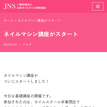
コ
ン
ホーム
»
ネイルマシン講座がスタート
テ
ン
ネイルマシン講座がスタート
ツ
へ
2024.06.03
ブログ
ス
キ
ッ
プ
ネイルマシン講座が
ついにスタートしました！
今日は基礎講座の開催です。
参加されたのは、ネイルスクール卒業間近で