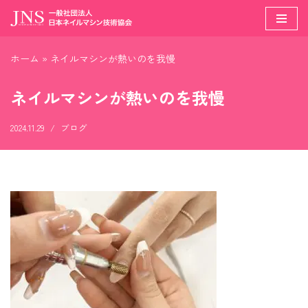
コ
ン
ホーム
»
ネイルマシンが熱いのを我慢
テ
ン
ネイルマシンが熱いのを我慢
ツ
へ
2024.11.29
ブログ
ス
キ
ッ
プ