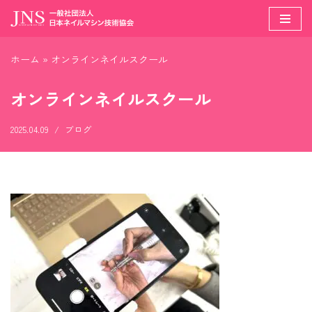
コ
ン
ホーム
»
オンラインネイルスクール
テ
ン
オンラインネイルスクール
ツ
へ
2025.04.09
ブログ
ス
キ
ッ
プ