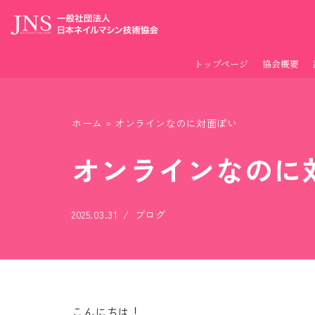
コ
ン
トップページ
協会概要
テ
ン
ツ
ホーム
»
オンラインなのに対面ぽい
へ
ス
オンラインなのに
キ
ッ
2025.03.31
ブログ
プ
こんにちは！